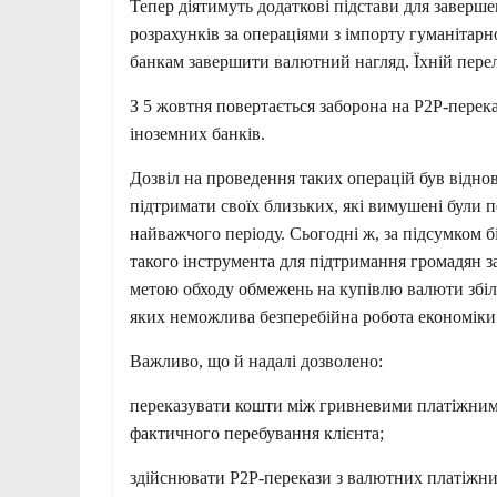
Тепер діятимуть додаткові підстави для заверш
розрахунків за операціями з імпорту гуманітарн
банкам завершити валютний нагляд. Їхній перел
З 5 жовтня повертається заборона на Р2Р-перек
іноземних банків.
Дозвіл на проведення таких операцій був відно
підтримати своїх близьких, які вимушені були п
найважчого періоду. Сьогодні ж, за підсумком б
такого інструмента для підтримання громадян з
метою обходу обмежень на купівлю валюти збіл
яких неможлива безперебійна робота економіки 
Важливо, що й надалі дозволено:
переказувати кошти між гривневими платіжними
фактичного перебування клієнта;
здійснювати Р2Р-перекази з валютних платіжних