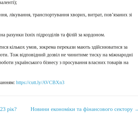
аленті);
ня, лікування, транспортування хворих, витрат, пов’язаних зі
а рахунки їхніх підрозділів та філій за кордоном.
тися кількох умов, зокрема перекази мають здійснюватися за
люти. Тож відповідний дозвіл не чинитиме тиску на міжнародні
боти українського бізнесу з просування власних товарів на
иланням:
https://cutt.ly/AVCBXn3
23 рік?
Новини економіки та фінансового сектору