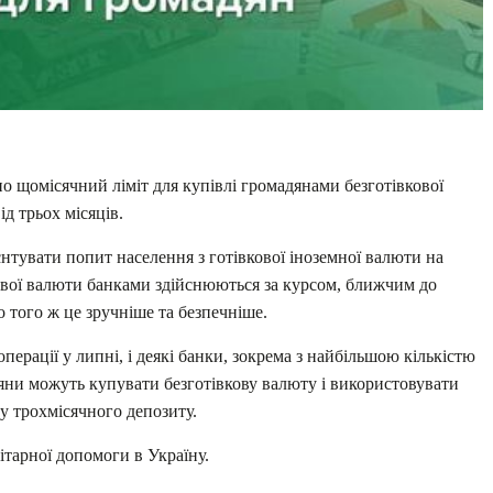
шено щомісячний ліміт для купівлі громадянами безготівкової
д трьох місяців.
єнтувати попит населення з готівкової іноземної валюти на
вкової валюти банками здійснюються за курсом, ближчим до
о того ж це зручніше та безпечніше.
ерації у липні, і деякі банки, зокрема з найбільшою кількістю
дяни можуть купувати безготівкову валюту і використовувати
у трохмісячного депозиту.
тарної допомоги в Україну.