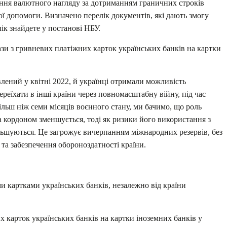
ення валютного нагляду за дотриманням граничних строків
ої допомоги. Визначено перелік документів, які дають змогу
ік знайдете у постанові НБУ.
ази з гривневих платіжних карток українських банків на картки
влений у квітні 2022, й українці отримали можливість
ереїхати в інші країни через повномасштабну війну, під час
ільш ніж семи місяців воєнного стану, ми бачимо, що роль
а кордоном зменшується, тоді як ризики його використання з
ьшуються. Це загрожує вичерпанням міжнародних резервів, без
та забезпечення обороноздатності країни.
 картками українських банків, незалежно від країни
 карток українських банків на картки іноземних банків у