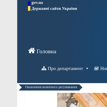
gov.ua
Перейти
Державні сайти України
до
вмісту
Про департамент
Но
Оновлення валютного регулювання