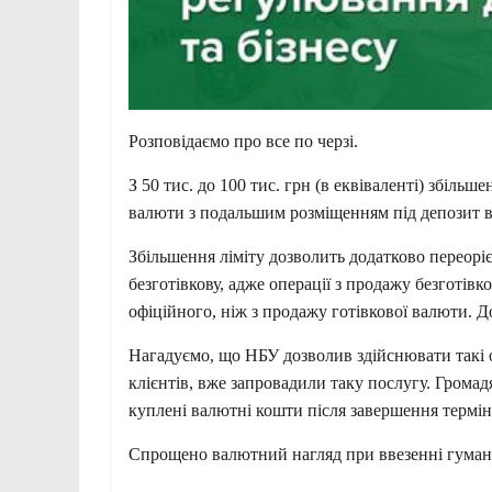
Розповідаємо про все по черзі.
З 50 тис. до 100 тис. грн (в еквіваленті) збіль
валюти з подальшим розміщенням під депозит ві
Збільшення ліміту дозволить додатково переорі
безготівкову, адже операції з продажу безготі
офіційного, ніж з продажу готівкової валюти. Д
Нагадуємо, що НБУ дозволив здійснювати такі оп
клієнтів, вже запровадили таку послугу. Грома
куплені валютні кошти після завершення термін
Спрощено валютний нагляд при ввезенні гумані